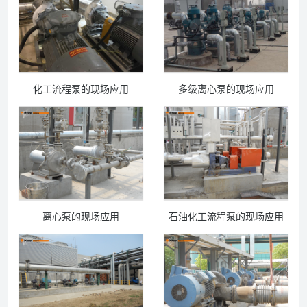
化工流程泵的现场应用
多级离心泵的现场应用
离心泵的现场应用
石油化工流程泵的现场应用