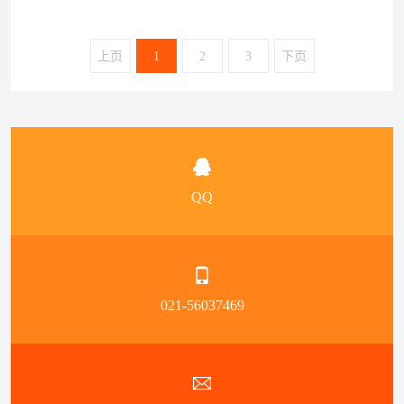
上页
1
2
3
下页
QQ
021-56037469