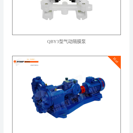
QBY3型气动隔膜泵
Hot