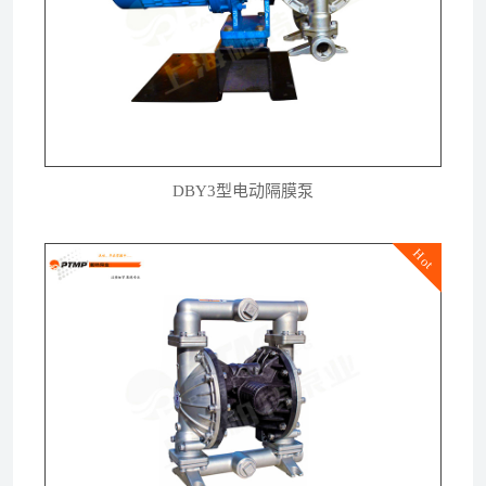
DBY3型电动隔膜泵
Hot