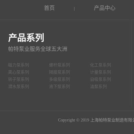
首页
产品中心
|
产品系列
帕特泵业服务全球五大洲
磁力泵系列
螺杆泵系列
化工泵系列
离心泵系列
隔膜泵系列
计量泵系列
转子泵系列
多级泵系列
自吸泵系列
潜水泵系列
液下泵系列
油泵系列
Copyright © 2019 上海帕特泵业制造有