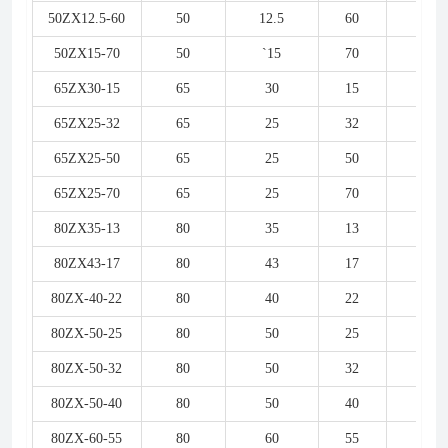
50ZX12.5-60
50
12.5
60
7.5
50ZX15-70
50
`15
70
11
65ZX30-15
65
30
15
3
65ZX25-32
65
25
32
5.5
65ZX25-50
65
25
50
7.5
65ZX25-70
65
25
70
15
80ZX35-13
80
35
13
3
80ZX43-17
80
43
17
4
80ZX-40-22
80
40
22
5.5
80ZX-50-25
80
50
25
7.5
80ZX-50-32
80
50
32
7.5
80ZX-50-40
80
50
40
11
80ZX-60-55
80
60
55
18.5