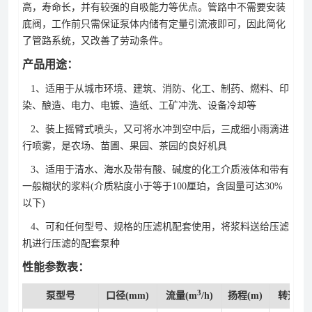
高，寿命长，并有较强的自吸能力等优点。管路中不需要安装
底阀，工作前只需保证泵体内储有定量引流液即可，因此简化
了管路系统，又改善了劳动条件。
产品用途：
1、适用于从城市环境、建筑、消防、化工、制药、燃料、印
染、酿造、电力、电镀、造纸、工矿冲洗、设备冷却等
2、装上摇臂式喷头，又可将水冲到空中后，三成细小雨滴进
行喷雾，是农场、苗圃、果园、茶园的良好机具
3、适用于清水、海水及带有酸、碱度的化工介质液体和带有
一般糊状的浆料(介质粘度小于等于100厘珀，含固量可达30%
以下)
4、可和任何型号、规格的压滤机配套使用，将浆料送给压滤
机进行压滤的配套泵种
性能参数表：
3
泵型号
口径(mm)
流量(m
/h)
扬程(m)
转速(r/m