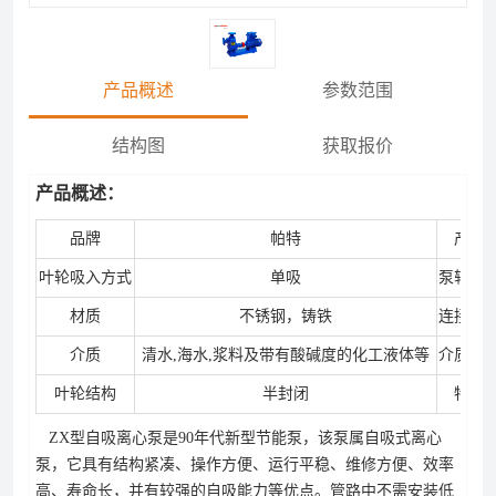
产品概述
参数范围
结构图
获取报价
产品概述：
品牌
帕特
产地
叶轮吸入方式
单吸
泵轴位
材质
不锈钢，铸铁
连接方
介质
清水,海水,浆料及带有酸碱度的化工液体等
介质温
叶轮结构
半封闭
特性
ZX型自吸离心泵是90年代新型节能泵，该泵属自吸式离心
泵，它具有结构紧凑、操作方便、运行平稳、维修方便、效率
高、寿命长，并有较强的自吸能力等优点。管路中不需安装低