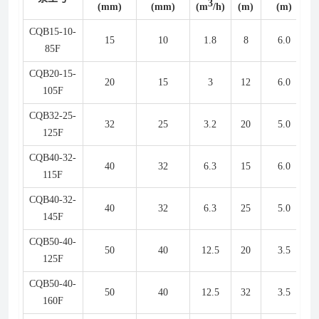
3
(mm)
(mm)
(m
/h)
(m)
(m)
(
CQB15-10-
15
10
1.8
8
6.0
85F
CQB20-15-
20
15
3
12
6.0
105F
CQB32-25-
32
25
3.2
20
5.0
125F
CQB40-32-
40
32
6.3
15
6.0
115F
CQB40-32-
40
32
6.3
25
5.0
145F
CQB50-40-
50
40
12.5
20
3.5
125F
CQB50-40-
50
40
12.5
32
3.5
160F