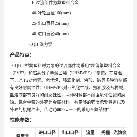
F-过流部件为氟塑料合金
40-叶轮直径160(mm)
25-出口直径25(mm)
40-进口直径40(mm)
CQB-磁力泵
产品特点：
CQB-F型氟塑料磁力泵的过流部件均采用“聚偏氟塑料合金
（PVF2）和超高分子量聚乙烯（UHMWPE）"制造。在常温
下，PVF2对卤素。卤代烃、强氧化剂、沸酸、碱等多种溶剂都
有良好耐腐蚀性；UHMWPE对非氧化性酸、氨和胺及各种碱，
盐溶液都有良好的耐腐蚀性，两种材料都不耐强氧化性酸的腐
蚀。氟合金泵的外壳为金属材料，有足够的强度承受管道以及
外界的机械冲击。传动功率3kw一下的采用全氟结构”
性能参数：
进口口径
出口口径
流量
扬程
汽蚀余量
泵型号