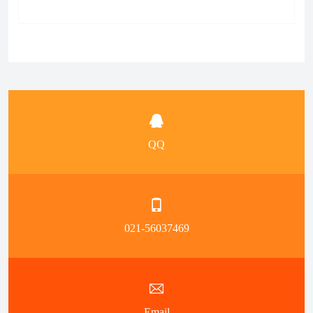
QQ
021-56037469
Email