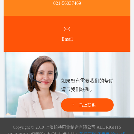
021-56037469
Email
如果您有需要我们的帮助
请与我们联系。
马上联系
Copyright © 2019 上海帕特泵业制造有限公司 ALL RIGHTS