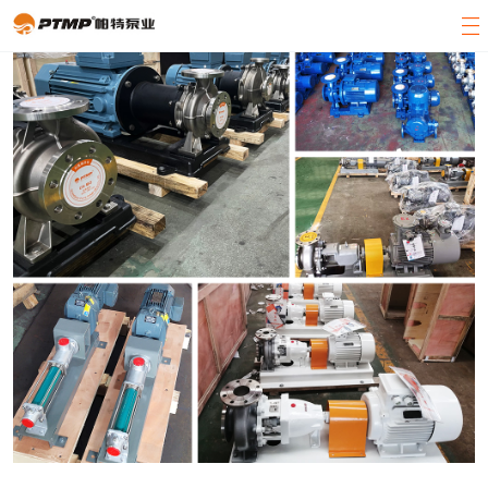
官方首页
产品展示
关于帕特
客户案例
新闻中心
客服中心