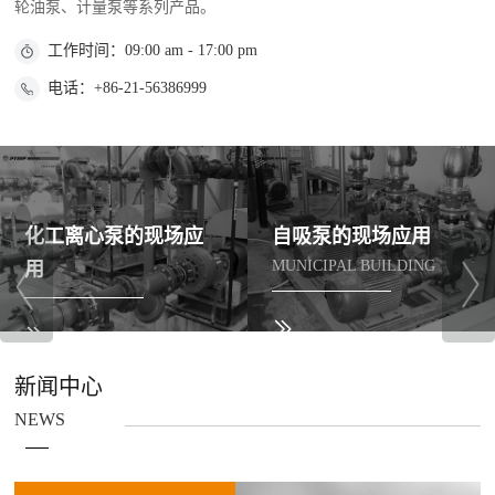
轮油泵、计量泵等系列产品。
工作时间：09:00 am - 17:00 pm
电话：+86-21-56386999
化工离心泵的现场应
自吸泵的现场应用
MUNICIPAL BUILDING
用
新闻
中心
NEWS