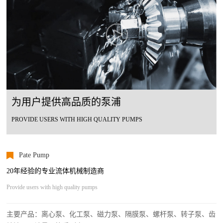
为用户提供高品质的泵浦
PROVIDE USERS WITH HIGH QUALITY PUMPS
Pate Pump
20年经验的
专业流体机械制造商
Provide users with high quality pumps
主要产品：离心泵、化工泵、磁力泵、隔膜泵、螺杆泵、转子泵、齿