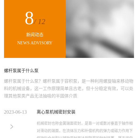
8
/ 12
新闻动态
NEWS ADVISORY
螺杆泵属于什么泵
螺杆泵属于什么泵？螺杆泵属于容积泵，是一种利用螺旋轴来移动物
料的机械设备，这一工作原理简单且古老，但十分稳定有效，可以处
理其他泵类产品无法抽吸的半固体介质
2023-06-13
离心泵机械密封安装
机械密封也称金属端面密封，是靠一对或数对垂直于轴作相
对滑动的端面，在流体压力和补偿机构的弹力或磁力作用下