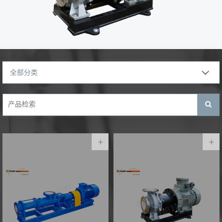
联系我们
021-56037469
+86-21-56386999
xsy@ptcm.com
+
+
上海市静安区共和新路3088弄（祥腾财富广场）2号
6F