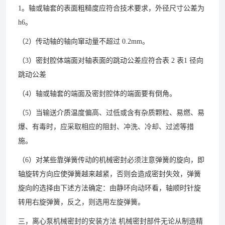
1。轴或轴套的表面粗糙度应符合技术要求，外径尺寸公差为
h6。
（2）传动轴的轴向窜动量不超过 0.2mm。
（3）密封腔体端面对轴表面的跳动公差应符合表 2 表1 径向
跳动公差
（4）轴或轴套的端面及密封腔体的端面要有倒角。
（5）当输送介质温度偏高、过低或含有杂质颗粒、易燃、易
爆、有毒时，应采取相应的阻封、冲洗、冷却、过滤等措
施。
（6）对某些靠弹簧传动的机械密封必须注意弹簧的旋向，即
轴旋转方向应使弹簧越来越紧，否则会造成密封失效，弹簧
旋向的选择由下述方法确定：由静环向动环看，轴顺时针旋
转用右旋弹簧，反之，则选用左旋弹簧。
三，离心泵机械密封的安装方法 机械密封部件无论从制造精