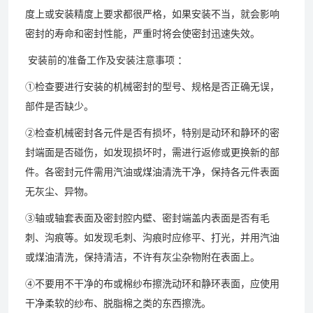
度上或安装精度上要求都很严格，如果安装不当，就会影响
密封的寿命和密封性能，严重时将会使密封迅速失效。
安装前的准备工作及安装注意事项 ：
①检查要进行安装的机械密封的型号、规格是否正确无误，
部件是否缺少。
②检查机械密封各元件是否有损坏，特别是动环和静环的密
封端面是否碰伤，如发现损坏时，需进行返修或更换新的
部
件
。各密封元件需用汽油或煤油清洗干净，保持各元件表面
无灰尘、异物。
③轴或轴套表面及密封腔内壁、密封端盖内表面是否有毛
刺、沟痕等。如发现毛刺、沟痕时应修平、打光，并用汽油
或煤油清洗，保持清洁，不许有灰尘杂物附在表面上。
④不要用不干净的布或棉纱布擦洗动环和静环表面，应使用
干净柔软的纱布、脱脂棉之类的东西擦洗。