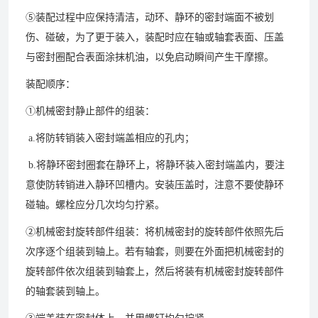
⑤装配过程中应保持清洁，动环、静环的密封端面不被划
伤、碰破，为了更于装入，装配时应在轴或轴套表面、压盖
与密封圈配合表面涂抹机油，以免启动瞬间产生干摩擦。
装配顺序：
①机械密封静止部件的组装：
a.将防转销装入密封端盖相应的孔内；
b.将静环密封圈套在静环上，将静环装入密封端盖内，要注
意使防转销进入静环凹槽内。安装压盖时，注意不要使静环
碰轴。螺栓应分几次均匀拧紧。
②机械密封旋转部件组装：将机械密封的旋转部件依照先后
次序逐个组装到轴上。若有轴套，则要在外面把机械密封的
旋转部件依次组装到轴套上，然后将装有机械密封旋转部件
的轴套装到轴上。